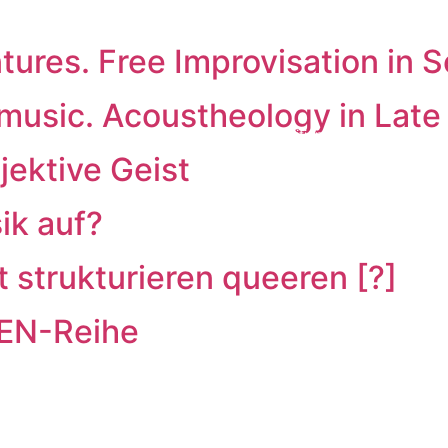
ures. Free Improvisation in S
 music. Acoustheology in Lat
ooks
Open Access
Zeitschriften
Edition MusikTexte
Mer
jektive Geist
ik auf?
t strukturieren queeren [?]
PEN-Reihe