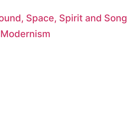
ound, Space, Spirit and Song
e Modernism
chandise
Veranstaltungen
Blog
Verlag