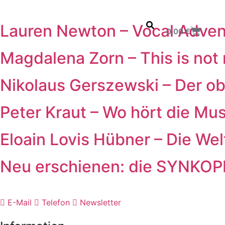
Inhalt
springen
Lauren Newton – Vocal Advent
0,00
€
Magdalena Zorn – This is not
Reihen
Themen
Books in English
E-B
Nikolaus Gerszewski – Der ob
Peter Kraut – Wo hört die Mus
Eloain Lovis Hübner – Die Wel
Neu erschienen: die SYNKO
E-Mail
Telefon
Newsletter