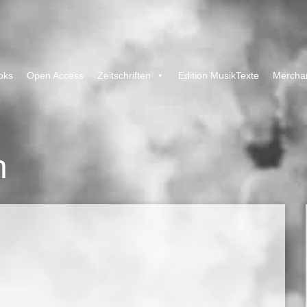
oks
Open Access
Zeitschriften
Edition MusikTexte
Mercha
h