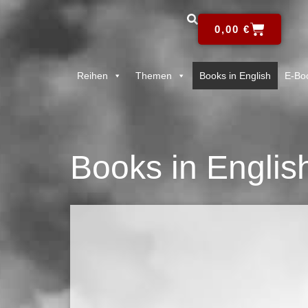
0,00
€
Reihen
Themen
Books in English
E-Bo
Books in Englis