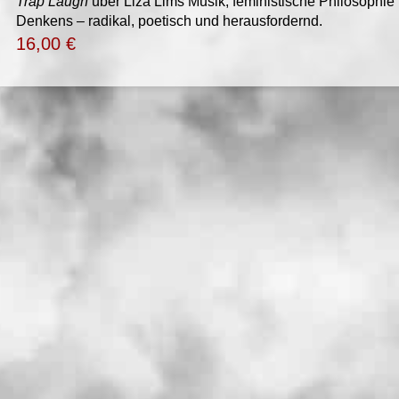
Trap Laugh
über Liza Lims Musik, feministische Philosophie 
Denkens – radikal, poetisch und herausfordernd.
16,00
€