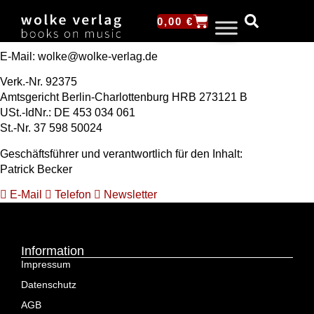
D-10243 Berlin
0,00
€
Tel.: +49 (0) 30 2978 4130
E-Mail: wolke@wolke-verlag.de
Verk.-Nr. 92375
Amtsgericht Berlin-Charlottenburg HRB 273121 B
USt.-IdNr.: DE 453 034 061
St.-Nr. 37 598 50024
Geschäftsführer und verantwortlich für den Inhalt:
Patrick Becker
E-Mail
Telefon
Newsletter
Information
Impressum
Datenschutz
AGB