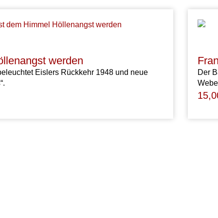
öllenangst werden
Fran
beleuchtet Eislers Rückkehr 1948 und neue
Der B
“.
Weber
15,