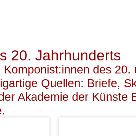
ess
Zeitschriften
Edition MusikTexte
Merchandise
Veranst
s 20. Jahrhunderts
r Komponist:innen des 20.
inzigartige Quellen: Briefe
der Akademie der Künste B
.