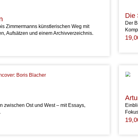
Die
n
Der B
ois Zimmermanns künstlerischen Weg mit
Kompo
n, Aufsätzen und einem Archivverzeichnis.
19,
Artu
n zwischen Ost und West – mit Essays,
Einbl
.
Fokus
19,