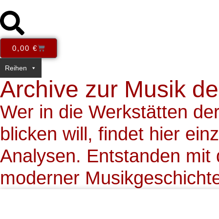
0,00
€
Reihen
Themen
Books in English
E-Books
Open Acc
Archive zur Musik de
Wer in die Werkstätten de
blicken will, findet hier e
Analysen. Entstanden mit 
moderner Musikgeschichte