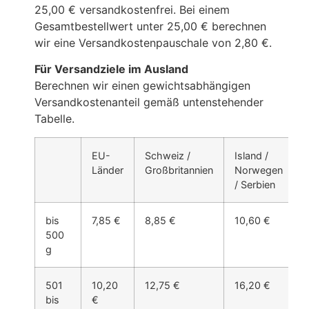
25,00 € versandkostenfrei. Bei einem
Gesamtbestellwert unter 25,00 € berechnen
wir eine Versandkostenpauschale von 2,80 €.
Für Versandziele im Ausland
Berechnen wir einen gewichtsabhängigen
Versandkostenanteil gemäß untenstehender
Tabelle.
EU-
Schweiz /
Island /
Länder
Großbritannien
Norwegen
/ Serbien
bis
7,85 €
8,85 €
10,60 €
1
500
g
501
10,20
12,75 €
16,20 €
bis
€