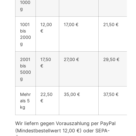
1000
g
1001
12,00
17,00 €
21,50 €
bis
€
2000
g
2001
17,50
27,00 €
29,50 €
bis
€
5000
g
Mehr
22,50
35,00 €
37,50 €
a
als 5
€
kg
Wir liefern gegen Vorauszahlung per PayPal
(Mindestbestellwert 12,00 €) oder SEPA-