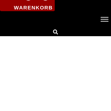
WARENKORB
Archive zur Musik des 20.
Jahrhunderts