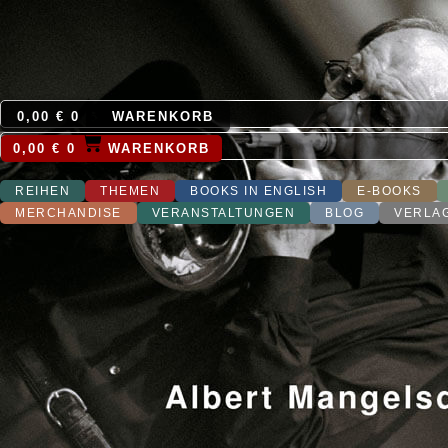
0,00
€
0
WARENKORB
0,00
€
0
WARENKORB
REIHEN
THEMEN
BOOKS IN ENGLISH
E-BOOKS
MERCHANDISE
VERANSTALTUNGEN
BLOG
VERLA