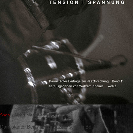
Shop
»
Albert Mangelsdorff
Darmstädter Beiträge zur Jazzforschung Bd. 11