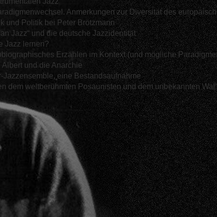
nstrumentalen Jazz
aradigmenwechsel. Anmerkungen zur Diversität des europäisc
 und Politik bei Peter Brötzmann
n Jazz“ und die deutsche Jazzidentität
e Jazz lernen?
utobiographisches Erzählen im Kontext (und mögliche Paradigm
 Albert und die Anarchie
s hr-Jazzensemble, eine Bestandsaufnahme
en dem weltberühmten Posaunisten und dem unbekannten Wal“.