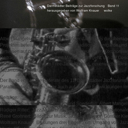
Albert Mangelsdorff galt seit den 1950er Jahren als die überra
Projekten beteiligt war, die zwischen Tradition, Avantgarde un
Virtuosen auf der Posaune, als einen bedeutenden Komponisten
Beiträge, in denen es um Albert Mangelsdorff geht, um die Gesc
Jazz, soziale Ordnung im Free-Jazz-Kontext, ein erwachendes 
Jazzmusiker heute.
Der Band enthält die Referate des 11. Darmstädter Jazzforums
Parallelentwicklungen, aber auch auf jüngste Entwicklungen im d
Beiträge:
Wolfgang Sandner: Ein Prototyp und Sonderfall: Albert Mangel
Rüdiger Ritter: Jazz-Musiker als „Gründungsväter“ für nation
René Grohnert: Bilder zur Musik. Jazzplakate (von Günther Ki
Wolfram Knauer: Es sungen drei Engel. Zum Umgang von Jazzm