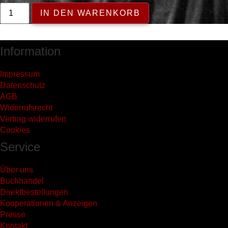
Albert
IN DEN WARENKORB
Mangelsdorff
Menge
Information
Impressum
Datenschutz
AGB
Widerrufsrecht
Vertrag widerrufen
Cookies
Service
Über uns
Buchhandel
Direktbestellungen
Kooperationen & Anzeigen
Presse
Kontakt