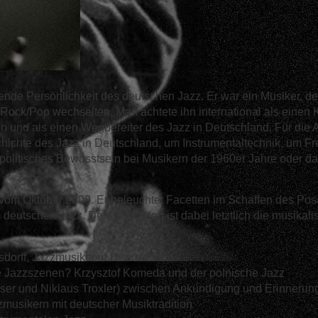
gende Persönlichkeit des deutschen Jazz. Er war ein Musiker, d
d Rock/Pop wechselten. Man achtete ihn international als einen
 und als einen Wegbereiter des Jazz in Deutschland. Für die A
hichte des Jazz in Deutschland, um Instrumentaltechnik, um Fre
politisches Bewusstsein bei Musikern der 1960er Jahre oder d
 vom Oktober 2009. Er beleuchtet Facetten im Schaffen des Pos
eutschen Jazz. Der rote Faden ist dabei letztlich die musikalis
sdorff, Jazzmusiker in Deutschland
ale Jazzszenen? Krzysztof Komeda und der polnische Jazz
eser und Niklaus Troxler) zwischen Ankündigung und Erinnerun
usikern mit deutscher Musiktradition