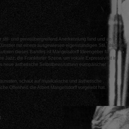
er stil- und genreübergreifend Anerkennung fand und an
 Künstler mit einem ausgewiesen eigenständigen Stil, als einen
utoren dieses Bandes ist Mangelsdorff Ideengeber für
e Jazz, die Frankfurter Szene, um vokale Expressivität im
as neue ästhetische Selbstbewusstsein europäischer
aunisten, schaut auf musikalische und ästhetische
che Offenheit, die Albert Mangelsdorff vorgelebt hat.
g