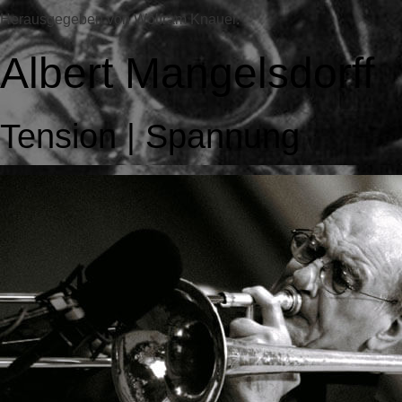
Herausgegeben von Wolfram Knauer.
Albert Mangelsdorff
Tension | Spannung