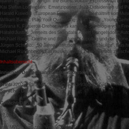
Martin Pfleiderer: Singin‘ the Blues. Vokale Expressivität im i
Kai Stefan Lothwesen: Emanzipation, Jazz-Dissidenten und P
Harald Kisiedu: „European Freedom“. Zum Verhältnis von Musik
William Bares: Play Your Own Thing „Our“ Thing: „Young Germa
Silvana K. Figueroa-Dreher: Was kann die Soziologie vom Fre
Harald Justin: Jenseits des Skandals. Albert Mangelsdorff: A
Michael Rieth: Goethe und der Blues, Kropotkin und die Krone,
Jürgen Schwab: „50 Jahre institutionalisierte Subkultur“. Da
Michael Rüsenberg: „Ein musikalisches Zwiegespräch zwisch
Inhaltsübersicht
innerhalb Deutschlands versandkostenfrei
Print:
320 S., Pb., Abb., € 27.00, 978-3-936000-05-4
Sprache:
Deutsch
Gewicht:
0,55 kg
27,00
€
inkl. MWSt., ggf. zzgl. Versandkosten