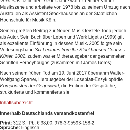
Vexations
. Mitte der 1970er-Jahre war er Teil der Kölner
Musikszene und arbeitete von 1973 bis zu seinem Umzug nach
Australien als Assistent Stockhausens an der Staatlichen
Hochschule für Musik Köln.
Seinen größten Beitrag zur Neuen Musik leistete Toop jedoch
als Autor. Sein Buch über Leben und Werk Ligetis (1999) gilt
als exzellente Einführung in dessen Musik. 2005 folgte sein
Vorlesungsband
Six Lectures from the Stockhausen Courses
Kürten 2002
, zudem war er Mitherausgeber der gesammelten
Schriften Ferneyhoughs (zusammen mit James Boros).
Nach seinem frühen Tod am 19. Juni 2017 übernahm Walter-
Wolfgang Sparrer, Herausgeber der Loseblatt-Enzyklopädie
Komponisten der Gegenwart
, die Edition der Gespräche,
strukturierte und kommentierte sie.
Inhaltsübersicht
innerhalb Deutschlands versandkostenfrei
Print:
312 S., Pb, € 38,00, 978-3-95593-158-2
Sprache:
Englisch