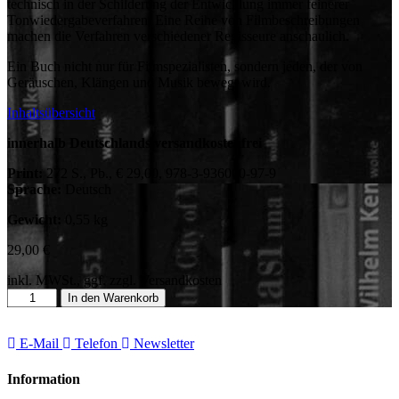
technisch in der Schilderung der Entwicklung immer feinerer
Tonwiedergabeverfahren. Eine Reihe von Filmbeschreibungen
machen die Verfahren verschiedener Regisseure anschaulich.
Ein Buch nicht nur für Filmspezialisten, sondern jeden, der von
Geräuschen, Klängen und Musik bewegt wird.
Inhaltsübersicht
innerhalb Deutschlands versandkostenfrei
Print:
272 S., Pb., € 29,00, 978-3-936000-97-9
Sprache:
Deutsch
Gewicht:
0,55 kg
29,00
€
inkl. MWSt., ggf. zzgl. Versandkosten
Filmgeräusch
In den Warenkorb
Menge
E-Mail
Telefon
Newsletter
Information