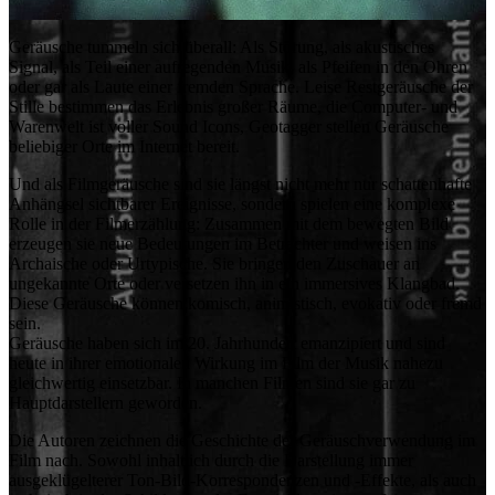
Geräusche tummeln sich überall: Als Störung, als akustisches
Signal, als Teil einer aufregenden Musik, als Pfeifen in den Ohren
oder gar als Laute einer fremden Sprache. Leise Restgeräusche der
Stille bestimmen das Erlebnis großer Räume, die Computer- und
Warenwelt ist voller Sound Icons, Geotagger stellen Geräusche
beliebiger Orte im Internet bereit.
Und als Filmgeräusche sind sie längst nicht mehr nur schattenhafte
Anhängsel sichtbarer Ereignisse, sondern spielen eine komplexe
Rolle in der Filmerzählung: Zusammen mit dem bewegten Bild
erzeugen sie neue Bedeutungen im Betrachter und weisen ins
Archaische oder Urtypische. Sie bringen den Zuschauer an
ungekannte Orte oder versetzen ihn in ein immersives Klangbad.
Diese Geräusche können komisch, animistisch, evokativ oder fremd
sein.
Geräusche haben sich im 20. Jahrhundert emanzipiert und sind
heute in ihrer emotionalen Wirkung im Film der Musik nahezu
gleichwertig einsetzbar. In manchen Filmen sind sie gar zu
Hauptdarstellern geworden.
Die Autoren zeichnen die Geschichte der Geräuschverwendung im
Film nach. Sowohl inhaltlich durch die Darstellung immer
ausgeklügelterer Ton-Bild-Korrespondenzen und -Effekte, als auch