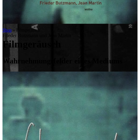
Shop
»
Filmgeräusch
Frieder Butzmann und Jean Martin
Filmgeräusch
Wahrnehmungsfelder eines Mediums