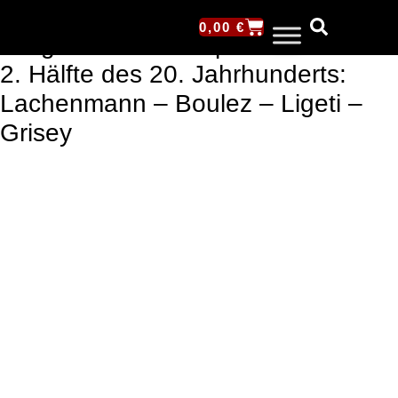
Klang und Instrumentation in
0,00
€
ausgewählten Kompositionen der
2. Hälfte des 20. Jahrhunderts:
Lachenmann – Boulez – Ligeti –
Grisey