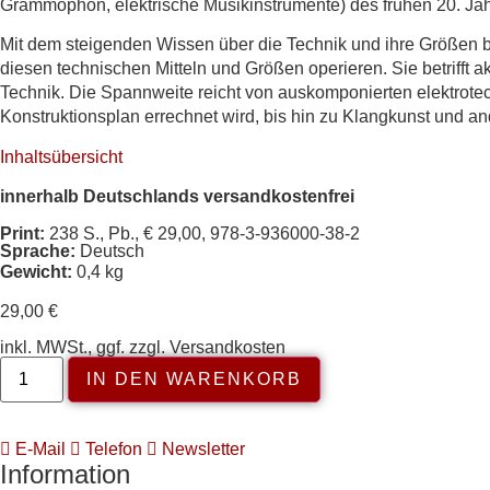
Grammophon, elektrische Musikinstrumente) des frühen 20. Ja
Mit dem steigenden Wissen über die Technik und ihre Größen 
diesen technischen Mitteln und Größen operieren. Sie betrifft 
Technik. Die Spannweite reicht von auskomponierten elektrote
Konstruktionsplan errechnet wird, bis hin zu Klangkunst und an
Inhaltsübersicht
innerhalb Deutschlands versandkostenfrei
Print:
238 S., Pb., € 29,00, 978-3-936000-38-2
Sprache:
Deutsch
Gewicht:
0,4 kg
29,00
€
inkl. MWSt., ggf. zzgl. Versandkosten
IN DEN WARENKORB
E-Mail
Telefon
Newsletter
Information