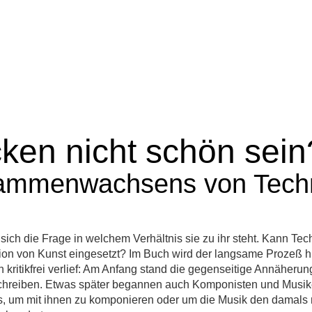
ss
Zeitschriften
Edition MusikTexte
Merchandise
Veranstal
ken nicht schön sein
ammenwachsens von Techni
 sich die Frage in welchem Verhältnis sie zu ihr steht. Kann Tec
uktion von Kunst eingesetzt? Im Buch wird der langsame Prozeß h
 kritikfrei verlief: Am Anfang stand die gegenseitige Annäherun
eschreiben. Etwas später begannen auch Komponisten und Musik
ei es, um mit ihnen zu komponieren oder um die Musik den dama