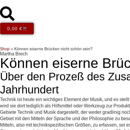
0,00
€
Reihen
Themen
Books in English
E-Books
Open Acce
Shop
»
Können eiserne Brücken nicht schön sein?
Martha Brech
Können eiserne Brüc
Über den Prozeß des Zus
Jahrhundert
Technik ist heute ein wichtiges Element der Musik, und es stellt
wird sie dort lediglich als Hilfsmittel oder Werkzeug zur Prod
Gebiete Technik und Musik dargestellt, der weder gradlinig noch
Gebiet mit den Mitteln der Sprache und der Philosophie zu b
Mitteln, also mit technikspezifischen Größen, zu erfassen, s