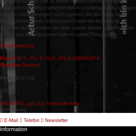
Der Band hat zum Ziel, in einem interdisziplinären Rahmen
nach dem Verhältnis zwischen Musik und Metaphysik zu fragen
und den Veränderungen nachzugehen, die die Frage heute
kennzeichnet. Einen Schwerpunkt bildet der Austausch
zwischen Komponisten, die über eigene Werke sprechen, und
Kultur- und Musikwissenschaftlern sowie Philosophen.
Inhaltsübersicht
Print:
150 S., Pb., € 19,00, 978-3-936000-07-8
Sprache:
Deutsch
Gewicht:
0,3 kg
19,00
€
inkl. MWSt., ggf. zzgl. Versandkosten
Nicht vorrätig
E-Mail
Telefon
Newsletter
Information