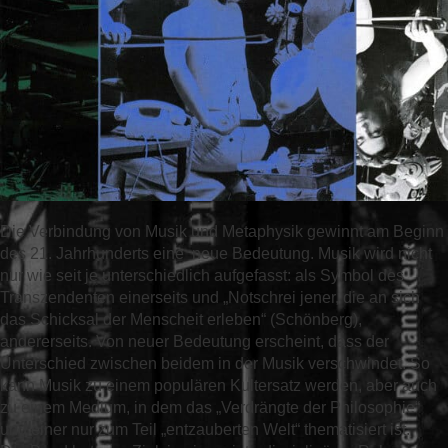
Die Verbindung von Musik und Metaphysik gewinnt am Beginn
des 21. Jahrhunderts eine neue Bedeutung. Musik wird nicht
nur wie seit je unterschiedlich aufgefasst: als Symbol des
Transzendenten einerseits und „Notschrei jener, die an sich
das Schicksal der Menscheit erleben“ (Schönberg),
andererseits. Von neuer Bedeutung erscheint, dass der
Unterschied zwischen beidem in der Musik verschwindet. So
kann Musik zu einem populären Kultersatz werden, aber auch
zu einem Medium, in dem das „Verdrängte der Philosophie“
und einer nur zum Teil „entzauberten Welt“ thematisiert ist.