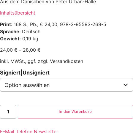
Aus dem Dänischen von Peter Urban-Halle.
Inhaltsübersicht
Print:
168 S., Pb., € 24,00, 978-3-95593-269-5
Sprache:
Deutsch
Gewicht:
0,19 kg
24,00
€
–
28,00
€
inkl. MWSt., ggf. zzgl. Versandkosten
Signiert|Unsigniert
Rued
Langgaard
In den Warenkorb
Menge
E-Mail
Telefon
Newsletter