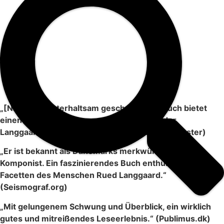
„[Nielsens] unterhaltsam geschriebenes Buch bietet
einen perfekten Kompass zur Erkundung der
Langgaard’schen Musiklandschaft.“ (Das Orchester)
„Er ist bekannt als Dänemarks merkwürdigster
Komponist. Ein faszinierendes Buch enthüllt neue
Facetten des Menschen Rued Langgaard.“
(Seismograf.org)
„Mit gelungenem Schwung und Überblick, ein wirklich
gutes und mitreißendes Leseerlebnis.“ (Publimus.dk)