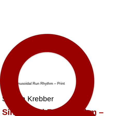
Shop
»
Sinusoidal Run Rhythm – Print
Steffen Krebber
Sinusoidal Run Rhythm –