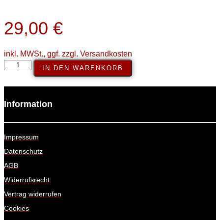
29,00
€
inkl. MWSt., ggf. zzgl. Versandkosten
Sinusoidal
IN DEN WARENKORB
Run
Rhythm
–
Information
Print
Menge
Impressum
Datenschutz
AGB
Widerrufsrecht
Vertrag widerrufen
Cookies