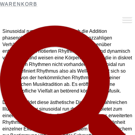
WARENKORB
Sinusoidal run rhythm entsteht durch die Addition
phasengleicher Cosinusfunktionen in ganzzahligen
Verhältnissen. Sie sind in ihren Maxima gegenüber
entsprechenden notierten Rhythmen zeitlich und dynamisch
verschoben und weisen eine Körperlichkeit auf, die in diskret
gesteuerten Rhythmen nicht vorhanden ist. sinusoidal run
rhythm definiert Rhythmus also als Welle und hebt sich so
deutlich von der herkömmlichen Rhythmustheorie einer
europäischen Musiktradition ab. Es eröffnet sich eine
unerschöpfliche Vielfalt an betörend körperlicher Musik.
Der Band bildet diese ästhetische Diversität in zahlreichen
Illustrationen der sinusoidal run rhythm ab. Er bietet zum
einen die Möglichkeit, in die Ausformungen eines erweiterten
Rhythmusbegriffs einzutauchen und sich in die Schönheit
einzelner Exemplare zu verlieren – dem Vorbild von Büchern