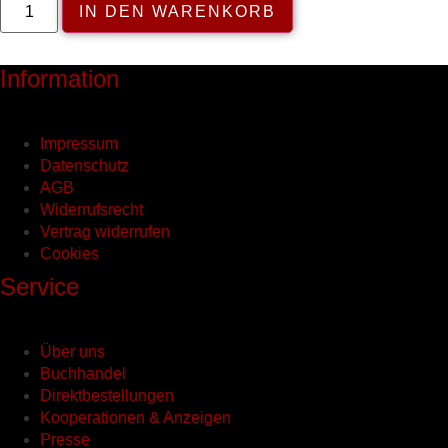
IN DEN WARENKORB
Sie
Stockhausen
wie
Beethoven“
Information
Menge
Impressum
Datenschutz
AGB
Widerrufsrecht
Vertrag widerrufen
Cookies
Service
Über uns
Buchhandel
Direktbestellungen
Kooperationen & Anzeigen
Presse