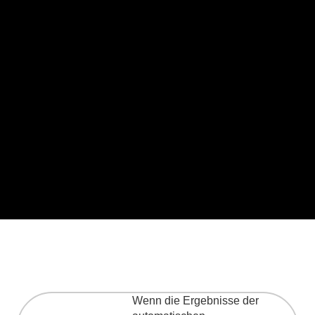
Geben Sie hier Ihre Suche ein
Bei der Suche nach ISBN bitte die Bindestriche weglassen!
Wenn die Ergebnisse der