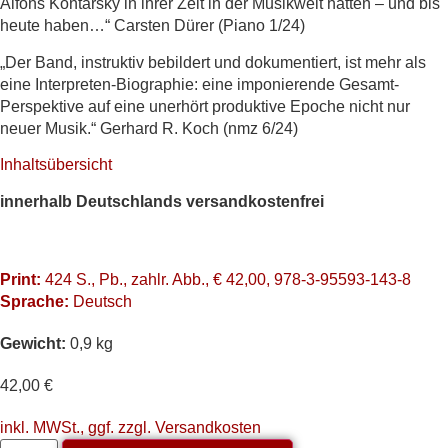
Alfons Kontarsky in ihrer Zeit in der Musikwelt hatten – und bis
heute haben…“ Carsten Dürer (Piano 1/24)
„Der Band, instruktiv bebildert und dokumentiert, ist mehr als
eine Interpreten-Biographie: eine imponierende Gesamt-
Perspektive auf eine unerhört produktive Epoche nicht nur
neuer Musik.“ Gerhard R. Koch (nmz 6/24)
Inhaltsübersicht
innerhalb Deutschlands versandkostenfrei
Print:
424 S., Pb., zahlr. Abb., € 42,00, 978-3-95593-143-8
Sprache:
Deutsch
Gewicht:
0,9 kg
42,00
€
inkl. MWSt., ggf. zzgl. Versandkosten
„Spielen