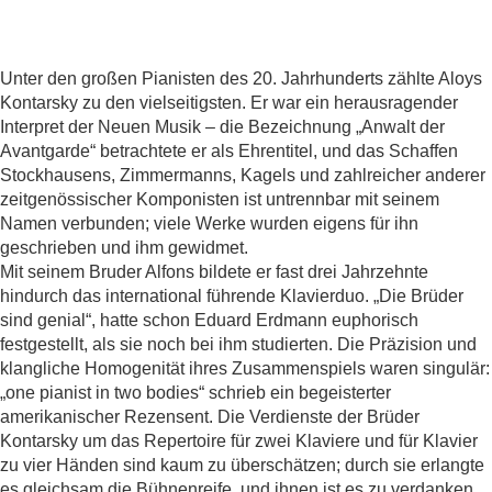
Unter den großen Pianisten des 20. Jahrhunderts zählte Aloys
Kontarsky zu den vielseitigsten. Er war ein herausragender
Interpret der Neuen Musik – die Bezeichnung „Anwalt der
Avantgarde“ betrachtete er als Ehrentitel, und das Schaffen
Stockhausens, Zimmermanns, Kagels und zahlreicher anderer
zeitgenössischer Komponisten ist untrennbar mit seinem
Namen verbunden; viele Werke wurden eigens für ihn
geschrieben und ihm gewidmet.
Mit seinem Bruder Alfons bildete er fast drei Jahrzehnte
hindurch das international führende Klavierduo. „Die Brüder
sind genial“, hatte schon Eduard Erdmann euphorisch
festgestellt, als sie noch bei ihm studierten. Die Präzision und
klangliche Homogenität ihres Zusammenspiels waren singulär:
„one pianist in two bodies“ schrieb ein begeisterter
amerikanischer Rezensent. Die Verdienste der Brüder
Kontarsky um das Repertoire für zwei Klaviere und für Klavier
zu vier Händen sind kaum zu überschätzen; durch sie erlangte
es gleichsam die Bühnenreife, und ihnen ist es zu verdanken,