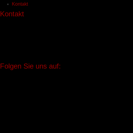
Kontakt
Kontakt
Wolke Verlag
Wolke Produktion und Vertrieb UG (haftungsbeschränkt)
Franz-Mehring-Platz 1
D-10243 Berlin
Folgen Sie uns auf: