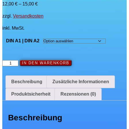
12,00
€
–
15,00
€
zzgl.
Versandkosten
inkl. MwSt.
DIN A1 | DIN A2
SYNKOPEN-
IN DEN WARENKORB
Poster
#02
Beschreibung
Zusätzliche Informationen
Menge
Produktsicherheit
Rezensionen (0)
Beschreibung