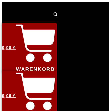
0,00
€
WARENKORB
0,00
€