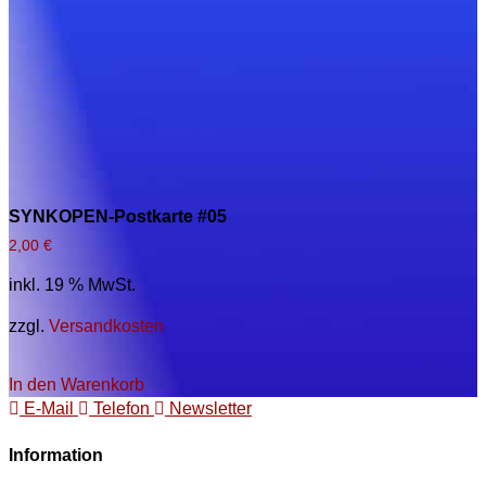
SYNKOPEN-Postkarte #05
2,00
€
inkl. 19 % MwSt.
zzgl.
Versandkosten
In den Warenkorb
E-Mail
Telefon
Newsletter
Information