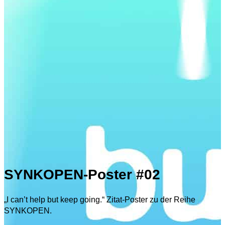
SYNKOPEN-Poster #02
„I can’t help but keep going.“ Zitat-Poster zu der Reihe
SYNKOPEN.