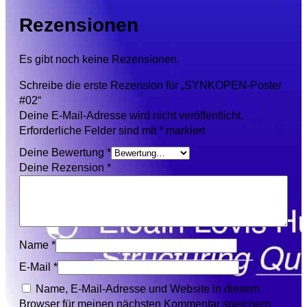
Rezensionen
Es gibt noch keine Rezensionen.
Schreibe die erste Rezension für „SYNKOPEN-Poster
#02“
Deine E-Mail-Adresse wird nicht veröffentlicht.
Erforderliche Felder sind mit
*
markiert
Deine Bewertung
*
Deine Rezension
*
Name
*
E-Mail
*
Name, E-Mail-Adresse und Website in diesem
Browser für meinen nächsten Kommentar speichern.