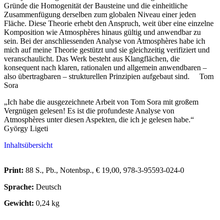
Gründe die Homogenität der Bausteine und die einheitliche
Zusammenfügung derselben zum globalen Niveau einer jeden
Fläche. Diese Theorie erhebt den Anspruch, weit über eine einzelne
Komposition wie Atmosphères hinaus gültig und anwendbar zu
sein. Bei der anschliessenden Analyse von Atmosphères habe ich
mich auf meine Theorie gestützt und sie gleichzeitig verifiziert und
veranschaulicht. Das Werk besteht aus Klangflächen, die
konsequent nach klaren, rationalen und allgemein anwendbaren –
also übertragbaren – strukturellen Prinzipien aufgebaut sind. Tom
Sora
„Ich habe die ausgezeichnete Arbeit von Tom Sora mit großem
Vergnügen gelesen! Es ist die profundeste Analyse von
Atmosphères unter diesen Aspekten, die ich je gelesen habe.“
György Ligeti
Inhaltsübersicht
Print:
88 S., Pb., Notenbsp., € 19,00, 978-3-95593-024-0
Sprache:
Deutsch
Gewicht:
0,24 kg