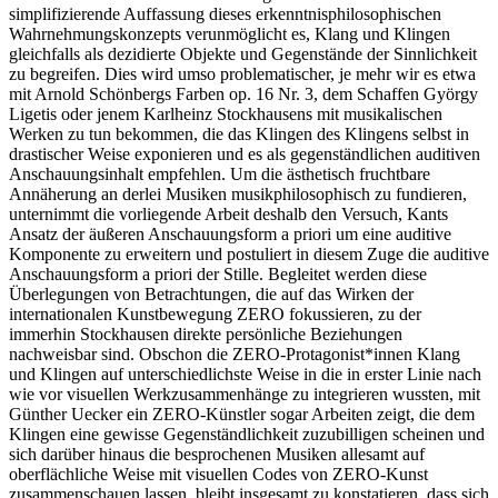
simplifizierende Auffassung dieses erkenntnisphilosophischen
Wahrnehmungskonzepts verunmöglicht es, Klang und Klingen
gleichfalls als dezidierte Objekte und Gegenstände der Sinnlichkeit
zu begreifen. Dies wird umso problematischer, je mehr wir es etwa
mit Arnold Schönbergs Farben op. 16 Nr. 3, dem Schaffen György
Ligetis oder jenem Karlheinz Stockhausens mit musikalischen
Werken zu tun bekommen, die das Klingen des Klingens selbst in
drastischer Weise exponieren und es als gegenständlichen auditiven
Anschauungsinhalt empfehlen. Um die ästhetisch fruchtbare
Annäherung an derlei Musiken musikphilosophisch zu fundieren,
unternimmt die vorliegende Arbeit deshalb den Versuch, Kants
Ansatz der äußeren Anschauungsform a priori um eine auditive
Komponente zu erweitern und postuliert in diesem Zuge die auditive
Anschauungsform a priori der Stille. Begleitet werden diese
Überlegungen von Betrachtungen, die auf das Wirken der
internationalen Kunstbewegung ZERO fokussieren, zu der
immerhin Stockhausen direkte persönliche Beziehungen
nachweisbar sind. Obschon die ZERO-Protagonist*innen Klang
und Klingen auf unterschiedlichste Weise in die in erster Linie nach
wie vor visuellen Werkzusammenhänge zu integrieren wussten, mit
Günther Uecker ein ZERO-Künstler sogar Arbeiten zeigt, die dem
Klingen eine gewisse Gegenständlichkeit zuzubilligen scheinen und
sich darüber hinaus die besprochenen Musiken allesamt auf
oberflächliche Weise mit visuellen Codes von ZERO-Kunst
zusammenschauen lassen, bleibt insgesamt zu konstatieren, dass sich