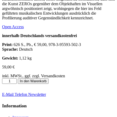
die Kunst ZEROs gegenüber dem Objekthaften im Visuellen
argwöhnisch positioniert zeigt, wohingegen die hier ins Feld
geführten musikalischen Entwicklungen ausdrücklich die
Profilierung auditiver Gegenständlichkeit kennzeichnet.
Open Access
innerhalb Deutschlands versandkostenfrei
Print:
626 S., Pb., € 59,00, 978-3-95593-502-3
Sprache:
Deutsch
Gewicht:
1,12 kg
59,00
€
inkl. MWSt., ggf. zzgl. Versandkosten
Wie
In den Warenkorb
erscheint
das
Klingen?
E-Mail
Telefon
Newsletter
Menge
Information