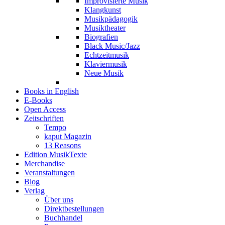
Improvisierte Musik
Klangkunst
Musikpädagogik
Musiktheater
Biografien
Black Music/Jazz
Echtzeitmusik
Klaviermusik
Neue Musik
Books in English
E-Books
Open Access
Zeitschriften
Tempo
kaput Magazin
13 Reasons
Edition MusikTexte
Merchandise
Veranstaltungen
Blog
Verlag
Über uns
Direktbestellungen
Buchhandel