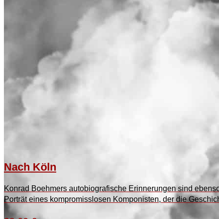
Nach Köln
Konrad Boehmers autobiografische Erinnerungen sind ebenso 
Porträt eines kompromisslosen Komponisten, der die Geschich