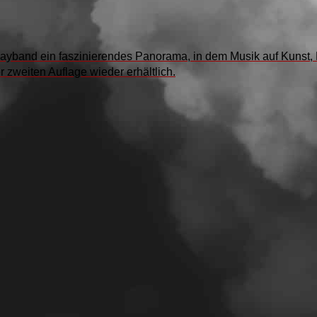
ayband ein faszinierendes Panorama, in dem Musik auf Kunst, Phi
 zweiten Auflage wieder erhältlich.