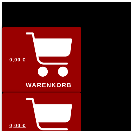
0,00
€
WARENKORB
0,00
€