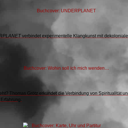
RPLANET
verbindet experimentelle Klangkunst mit dekoloniale
 geht? Thomas Grötz erkundet die Verbindung von Spiritualitä
 Erfahrung.