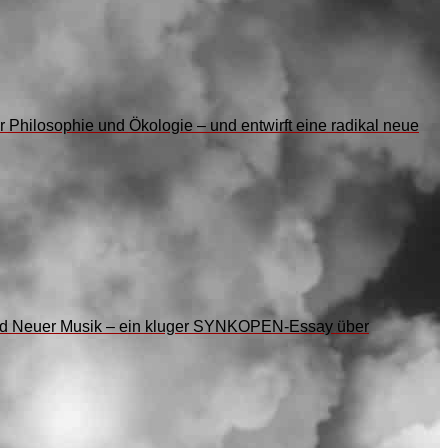
r Philosophie und Ökologie – und entwirft eine radikal neue
t und Neuer Musik – ein kluger SYNKOPEN-Essay über