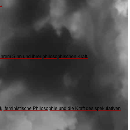
.
hrem Sinn und ihrer philosophischen Kraft.
, feministische Philosophie und die Kraft des spekulativen