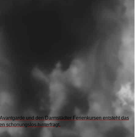
Avantgarde und den Darmstädter Ferienkursen entsteht das
n schonungslos hinterfragt.