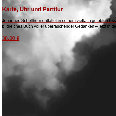
Karte, Uhr und Partitur
Johannes Schöllhorn entfaltet in seinem vielfach gelobten Ess
bildreiches Buch voller überraschender Gedanken – jetzt in der
38,00
€