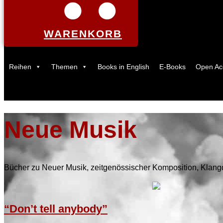
WARENKORB
Reihen
Themen
Books in English
E-Books
Open Ac
Neue Musik
Bücher zu Neuer Musik, zeitgenössischer Komposition, Klangd
“Don’t tell anybody”