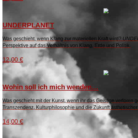
UNDERPLANET
Was geschieht, wenn Klang zur materiellen Kraft wird?
UNDE
Perspektive auf das Verhältnis von Klang, Erde und Politik.
12,00
€
Wohin soll ich mich wenden…
Was geschieht mit der Kunst, wenn ihr das Geistige verloren
Transzendenz, Kulturphilosophie und die Zukunft ästhetischer
14,00
€