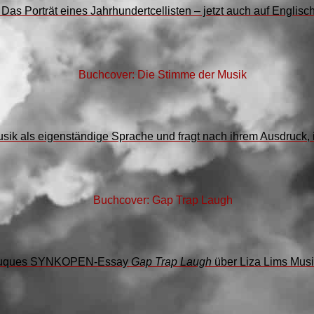
as Porträt eines Jahrhundertcellisten – jetzt auch auf Englisch
k als eigenständige Sprache und fragt nach ihrem Ausdruck, i
y Bouques SYNKOPEN-Essay
Gap Trap Laugh
über Liza Lims Musik