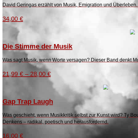
David Geringas erzählt von Musik, Emigration und Überleben. D
34,00
€
Die Stimme der Musik
Was sagt Musik, wenn Worte versagen? Dieser Band denkt Musi
21,99
€
–
28,00
€
Gap Trap Laugh
Was geschieht, wenn Musikkritik selbst zur Kunst wird? T
Denkens – radikal, poetisch und herausfordernd.
16,00
€