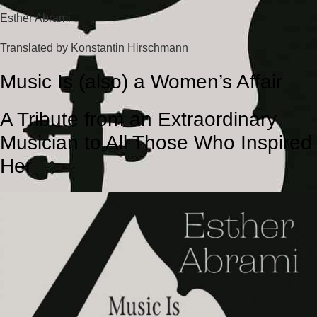
Esther Abrami
Translated by Konstantin Hirschmann
Music Is (also) a Women’s Affair
A Tribute from an Extraordinary
Musician to All Those Who Inspired
Her