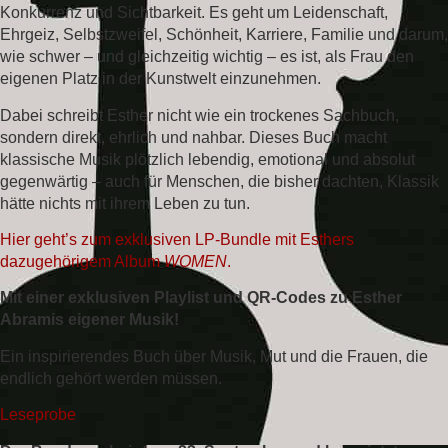
Konkurrenz und Sichtbarkeit. Es geht um Leidenschaft,
Ehrgeiz, Selbstzweifel, Schönheit, Karriere, Familie und darum,
wie schwer – und gleichzeitig wichtig – es ist, als Frau den
eigenen Platz in der Kunstwelt einzunehmen.
Dabei schreibt Esther nicht wie ein trockenes Sachbuch,
sondern direkt, ehrlich und nahbar. Dieses Buch macht
klassische Musik plötzlich lebendig, emotional und absolut
gegenwärtig – auch für Menschen, die bisher dachten, Klassik
hätte nichts mit ihrem Leben zu tun.
Hier geht’s zum exklusiven LP-Bundle mit Esthers
dazugehörigem Album
WOMEN
.
Mit einer exklusiven Playlist und QR-Codes zu Esther
Abramis eigener Musik!
Ein inspirierendes Buch über Musik, Mut und die Frauen, die
endlich gehört werden müssen.
Leseprobe