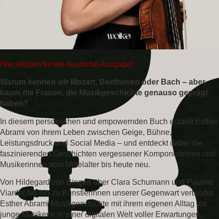
Hier klicken für die deutsche Ausgabe!
Warum kennen wir Mozart, Beethoven oder Bach – aber
kaum die Frauen, die Musikgeschichte genauso geprägt
haben?
In diesem persönlichen und empowernden Buch erzählt
Esther
Abrami
von ihrem Leben zwischen Geige, Bühne,
Leistungsdruck und Social Media – und entdeckt dabei die
faszinierenden Geschichten vergessener Komponistinnen und
Musikerinnen vom Mittelalter bis heute neu.
Von Hildegard von Bingen über Clara Schumann und Pauline
Viardot bis hin zu Künstlerinnen unserer Gegenwart verbindet
Esther Abrami Musikgeschichte mit ihrem eigenen Alltag als
junge Musikerin in einer digitalen Welt voller Erwartungen,