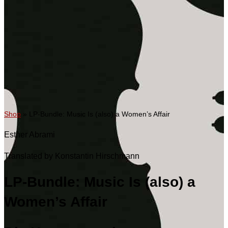
Shop
»
LP-Bundle: Music Is (also) a Women’s Affair
Esther Abrami
Translated by Konstantin Hirschmann
LP-Bundle: Music Is (also) a
Women’s Affair