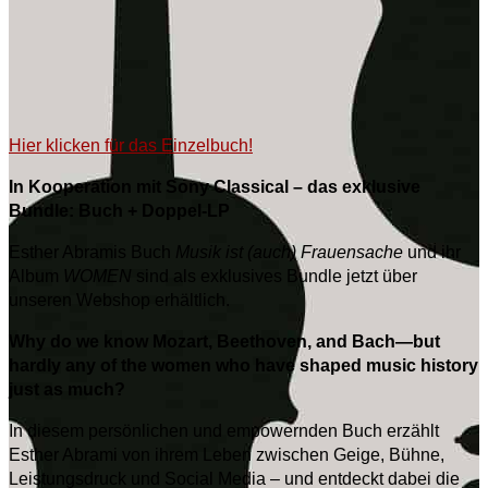
Hier klicken für das Einzelbuch!
In Kooperation mit Sony Classical – das exklusive
Bundle: Buch + Doppel-LP
Esther Abramis Buch
Musik ist (auch) Frauensache
und ihr
Album
WOMEN
sind als exklusives Bundle jetzt über
unseren Webshop erhältlich.
Why do we know Mozart, Beethoven, and Bach—but
hardly any of the women who have shaped music history
just as much?
In diesem persönlichen und empowernden Buch erzählt
Esther Abrami von ihrem Leben zwischen Geige, Bühne,
Leistungsdruck und Social Media – und entdeckt dabei die