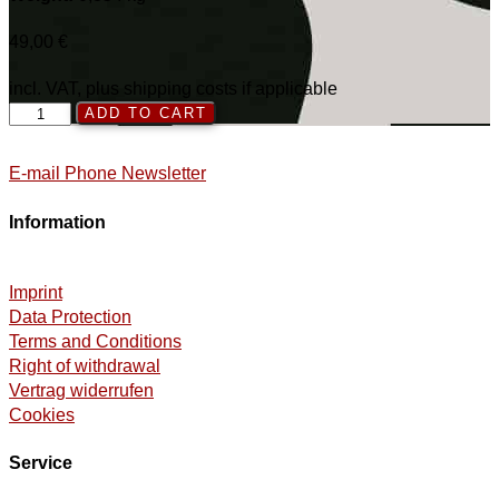
49,00
€
incl. VAT, plus shipping costs if applicable
LP-
ADD TO CART
Bundle:
Music
E-mail
Phone
Newsletter
Is
(also)
Information
a
Women’s
Affair
Imprint
Menge
Data Protection
Terms and Conditions
Right of withdrawal
Vertrag widerrufen
Cookies
Service