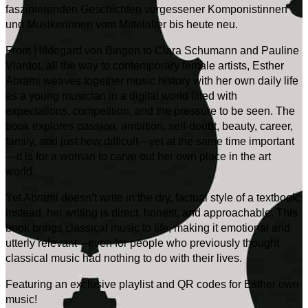
faszinierenden Geschichten vergessener Komponistinnen
und Musikerinnen vom Mittelalter bis heute neu.
From Hildegard von Bingen to Clara Schumann and Pauline
Viardot, all the way to contemporary female artists, Esther
Abrami weaves together music history with her own daily life
as a young musician in a digital world filled with
expectations, competition, and the pressure to be seen. The
book explores passion, ambition, self-doubt, beauty, career,
family, and just how difficult—yet at the same time important
—it is for a woman to carve out her own place in the art
world.
Yet Abrami doesn’t write in the dry, factual style of a textbook;
instead, her writing is direct, honest, and approachable. This
book brings classical music to life, making it emotional and
utterly relevant—even for people who previously thought
classical music had nothing to do with their lives.
Featuring an exclusive playlist and QR codes for Esther own
music!