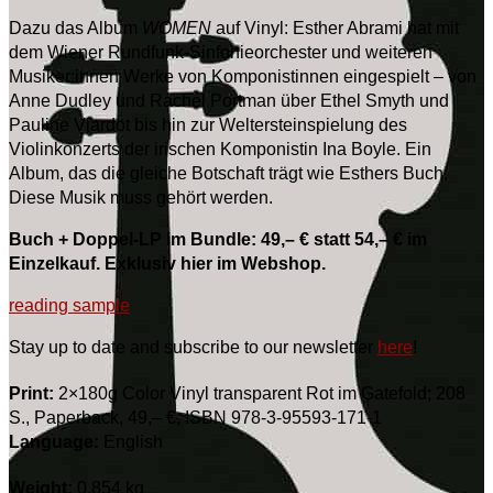
Dazu das Album
WOMEN
auf Vinyl: Esther Abrami hat mit
dem Wiener Rundfunk-Sinfonieorchester und weiteren
Musiker:innen Werke von Komponistinnen eingespielt – von
Anne Dudley und Rachel Portman über Ethel Smyth und
Pauline Viardot bis hin zur Weltersteinspielung des
Violinkonzerts der irischen Komponistin Ina Boyle. Ein
Album, das die gleiche Botschaft trägt wie Esthers Buch:
Diese Musik muss gehört werden.
Buch + Doppel-LP im Bundle: 49,– € statt 54,– € im
Einzelkauf. Exklusiv hier im Webshop.
reading sample
Stay up to date and subscribe to our newsletter
here
!
Print:
2×180g Color Vinyl transparent Rot im Gatefold; 208
S., Paperback, 49,– €, ISBN 978-3-95593-171-1
Language:
English
Weight:
0,854 kg