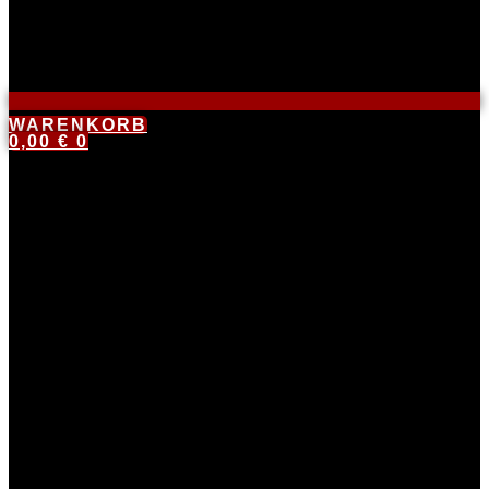
WARENKORB
0,00
€
0