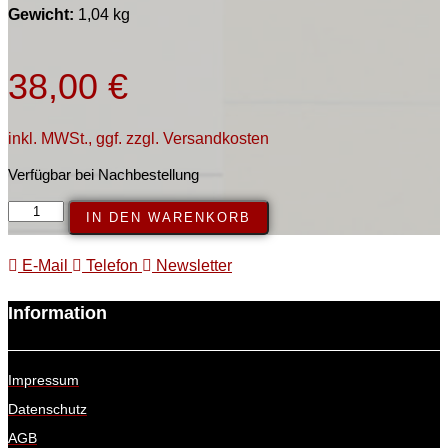
Gewicht:
1,04 kg
38,00
€
inkl. MWSt., ggf. zzgl. Versandkosten
Verfügbar bei Nachbestellung
Nonsequiturs
IN DEN WARENKORB
/
Unlogische
E-Mail
Telefon
Newsletter
Folgerungen
Menge
Information
Impressum
Datenschutz
AGB