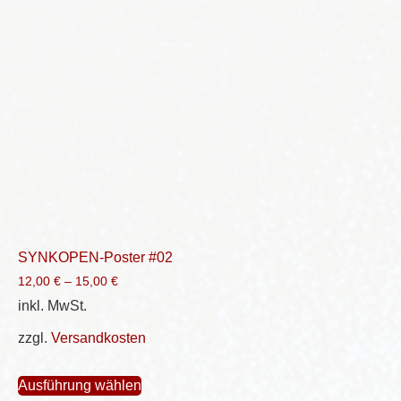
SYNKOPEN-Poster #02
12,00
€
–
15,00
€
inkl. MwSt.
zzgl.
Versandkosten
Dieses
Ausführung wählen
Produkt