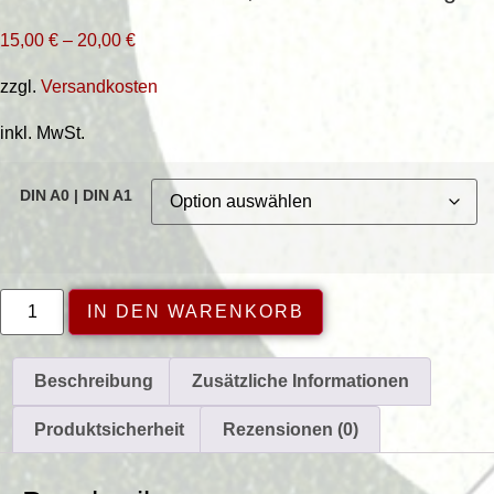
15,00
€
–
20,00
€
zzgl.
Versandkosten
inkl. MwSt.
DIN A0 | DIN A1
Wolke-
IN DEN WARENKORB
Jahresposter
2026
Menge
Beschreibung
Zusätzliche Informationen
Produktsicherheit
Rezensionen (0)