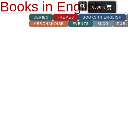
Books in English
0,00
€
SERIES
THEMES
BOOKS IN ENGLISH
MERCHANDISE
EVENTS
BLOG
PUBL