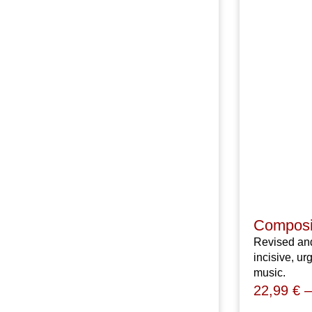
Composi
Revised an
incisive, ur
music.
22,99
€