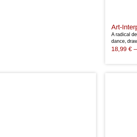
Art-Inter
A radical de
dance, draw
18,99
€