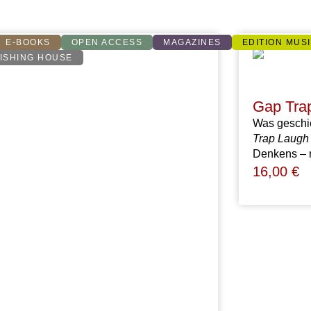
E-BOOKS
OPEN ACCESS
MAGAZINES
EDITION MUS
ISHING HOUSE
Gap Tra
Was geschi
Trap Laugh
Denkens – r
16,00
€