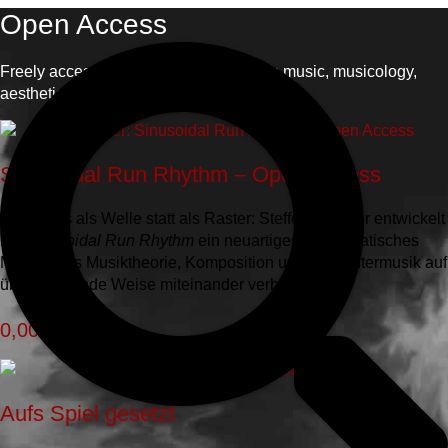
Open Access
Freely accessible open-access titles on music, musicology,
aesthetics, and musical practice.
Sinusoidal Run Rhythm – Open Access
Rhythmus als Welle statt als Raster: Steffen Krebber entwickelt
mit
Sinusoidal Run Rhythm
ein neuartiges mathematisches
Modell, das Musiktheorie, Komposition und Computermusik auf
überraschende Weise miteinander verbindet.
0,00
€
Aufs Spiel gesetzt