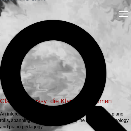
Claude Debussy: die Klavieraufnahmen
An interdisciplinary volume on Debussy’s 1913 Welte piano
rolls, spanning performance analysis, the history of technology,
and piano pedagogy.