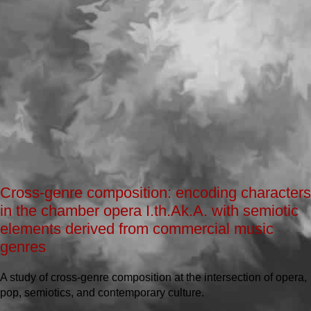
Cross-genre composition: encoding characters
in the chamber opera I.th.Ak.A. with semiotic
elements derived from commercial music
genres
A study of cross-genre composition at the intersection of opera,
pop, semiotics, and contemporary culture.