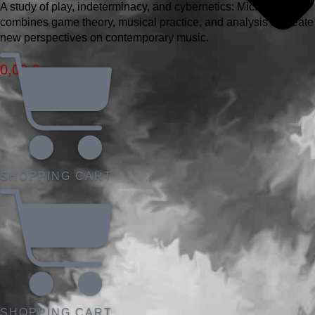
A study of play, indeterminacy, and cybernetics: Michel Roth
combines game theory, musical practice, and analysis to create
new perspectives on contemporary music.
0,00
€
SHOPPING CART
SHOPPING CART