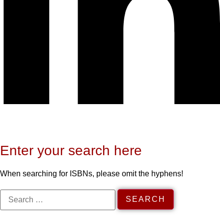
Enter your search here
When searching for ISBNs, please omit the hyphens!
Search
When autocomp
for: