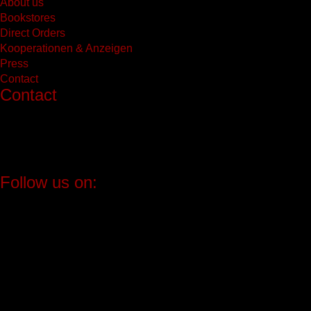
About us
Bookstores
Direct Orders
Kooperationen & Anzeigen
Press
Contact
Contact
Wolke Verlag
Wolke Produktion und Vertrieb UG (haftungsbeschränkt)
Franz-Mehring-Platz 1
D-10243 Berlin
Follow us on: